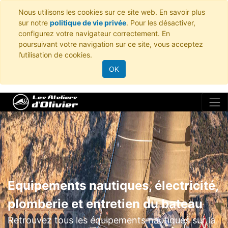
Nous utilisons les cookies sur ce site web. En savoir plus
sur notre
politique de vie privée
. Pour les désactiver,
configurez votre navigateur correctement. En
poursuivant votre navigation sur ce site, vous acceptez
l’utilisation de cookies.
OK
Equipements nautiques, électricité,
plomberie et entretien du bateau
Retrouvez tous les équipements nautiques sur la