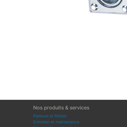
Nos produits & services
Peinture et finition
Entretien et maintenance