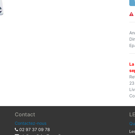
An
Di
Ep
La
se
Ret
23
Li
Co
Contact
L
Contactez-nous
Qu
02 97 37 09 78
Les