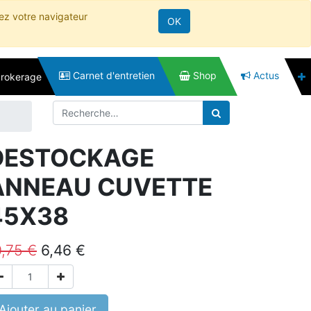
rez votre navigateur
OK
Carnet d'entretien
Shop
Actus
brokerage
DESTOCKAGE
ANNEAU CUVETTE
45X38
0,75
€
6,46
€
Ajouter au panier