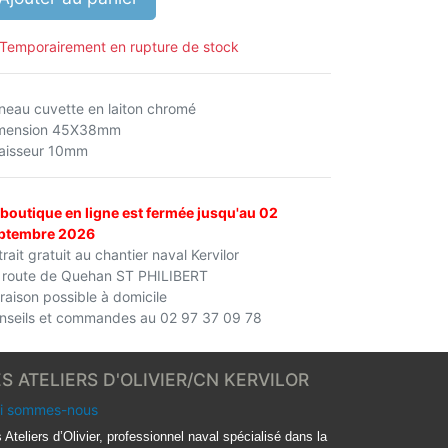
Temporairement en rupture de stock
neau cuvette en laiton chromé
mension 45X38mm
aisseur 10mm
 boutique en ligne est fermée jusqu'au 02
ptembre 2026
rait gratuit au chantier naval Kervilor
 route de Quehan ST PHILIBERT
vraison possible à domicile
nseils et commandes au 02 97 37 09 78
ES ATELIERS D'OLIVIER/CN KERVILOR
i sommes-nous
 Ateliers d’Olivier, professionnel naval spécialisé dans la