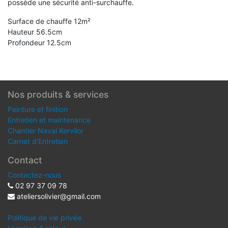
possède une sécurité anti-surchauffe.
Surface de chauffe 12m²
Hauteur 56.5cm
Profondeur 12.5cm
Nos produits & services
Peinture et finition
Entretien et maintenance
Chantier Naval Kervilor
Carnet d'Entretien
Contact
Contactez-nous
02 97 37 09 78
ateliersolivier@gmail.com
Politique de vie privée