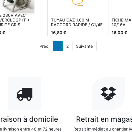
E 230V AVEC
ERCLE 2P+T +
TUYAU GAZ 1.00 M
FICHE MA
RITE GRIS
RACCORD RAPIDE / G1/4F
10/16A
0
€
16,80
€
16,00
€
Préc.
1
2
Suivante
vraison à domicile
Retrait en maga
e livraison entre 48 et 72 heures
Retrait immédiat au chantier Ke