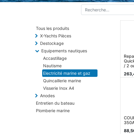
Tous les produits
X-Yachts Pièces
Destockage
Equipements nautiques
Repa
Accastillage
Quic
Nautisme
/ 2 o
Electricité marine et gaz
263,
Quincaillerie marine
Visserie Inox A4
Anodes
Entretien du bateau
Plomberie marine
COUP
350
88,5