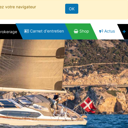
rez votre navigateur
OK
Carnet d'entretien
Shop
Actus
brokerage