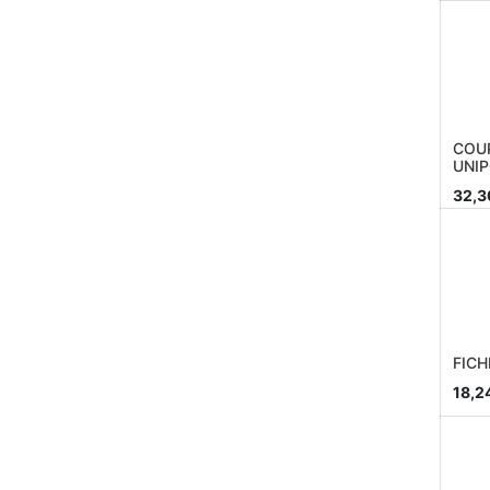
COUP
UNIP
32,3
FICH
18,2