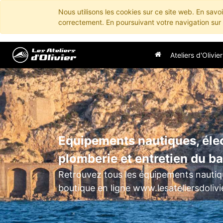
Nous utilisons les cookies sur ce site web. En savo
correctement. En poursuivant votre navigation sur c
Ateliers d'Olivier
Equipements nautiques, élec
plomberie et entretien du b
Retrouvez tous les équipements nautiqu
boutique en ligne www.lesateliersdoliv