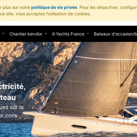
ir plus sur notre
politique de vie privée
. Pour les désactiver, configu
e site, vous acceptez l’utilisation de cookies.
Chantier kervilor
X-Yachts France
Bateaux d'occasion/
tricité,
ateau
es sur la
ier.com