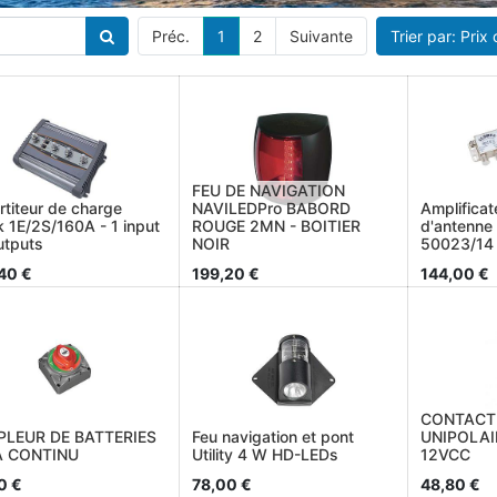
Préc.
1
2
Suivante
Trier par: Prix
FEU DE NAVIGATION
rtiteur de charge
NAVILEDPro BABORD
Amplifica
k 1E/2S/160A - 1 input
ROUGE 2MN - BOITIER
d'antenn
utputs
NOIR
50023/14
40
€
199,20
€
144,00
€
CONTACT
LEUR DE BATTERIES
Feu navigation et pont
UNIPOLAI
A CONTINU
Utility 4 W HD-LEDs
12VCC
0
€
78,00
€
48,80
€