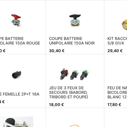
E BATTERIE
COUPE BATTERIE
KIT RACC
OLAIRE 150A ROUGE
UNIPOLAIRE 150A NOIR
5/8 G1/4
0
€
30,40
€
29,40
€
JEU DE 3 FEUX DE
FEU DE N
SECOURS (BABORD,
BICOLORE
E FEMELLE 2P+T 16A
TRIBORD ET POUPE)
BLANC 12
4
€
18,00
€
17,80
€