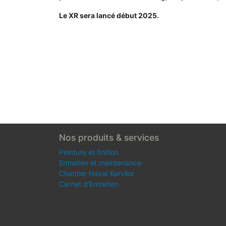
Le XR sera lancé début 2025.
Nos produits & services
Peinture et finition
Entretien et maintenance
Chantier Naval Kervilor
Carnet d'Entretien