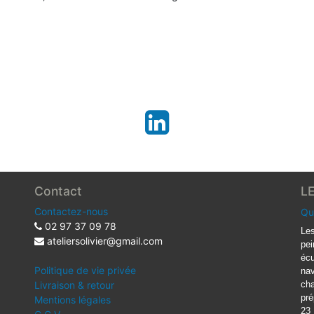
Contact
L
Contactez-nous
Qu
02 97 37 09 78
Les
ateliersolivier@gmail.com
pei
écu
Politique de vie privée
nav
Livraison & retour
cha
pré
Mentions légales
23