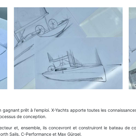
un gagnant prêt à l'emploi. X-Yachts apporte toutes les connaissanc
processus de conception.
ecteur et, ensemble, ils concevront et construiront le bateau de c
orth Sails, C-Performance et Max Gürgel.