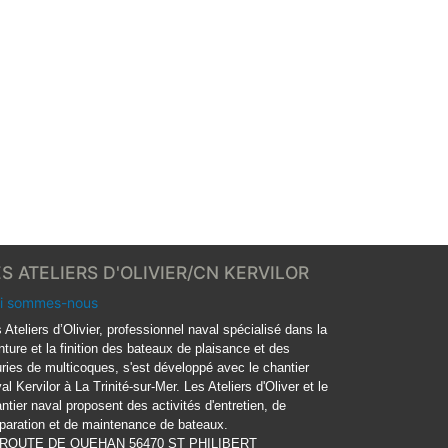
ES ATELIERS D'OLIVIER/CN KERVILOR
i sommes-nous
 Ateliers d’Olivier, professionnel naval spécialisé dans la
nture et la finition des bateaux de plaisance et des
ries de multicoques, s'est développé avec le chantier
al Kervilor à La Trinité-sur-Mer. Les Ateliers d'Oliver et le
ntier naval proposent des activités d'entretien, de
paration et de maintenance de bateaux.
 ROUTE DE QUEHAN 56470 ST PHILIBERT