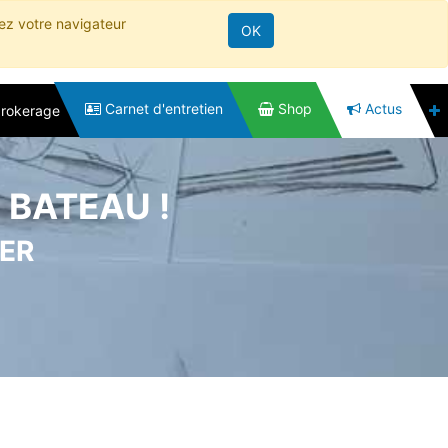
rez votre navigateur
OK
Carnet d'entretien
Shop
Actus
brokerage
BATEAU !
NER