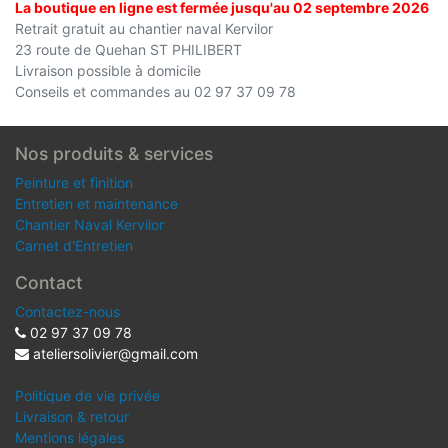
La boutique en ligne est fermée jusqu'au 02 septembre 2026
Retrait gratuit au chantier naval Kervilor
23 route de Quehan ST PHILIBERT
Livraison possible à domicile
Conseils et commandes au 02 97 37 09 78
Nos produits & services
Peinture et finition
Entretien et maintenance
Chantier Naval Kervilor
Carnet d'Entretien
Contact
Contactez-nous
02 97 37 09 78
ateliersolivier@gmail.com
Politique de vie privée
Livraison & retour
Mentions légales