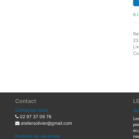
6 
Ret
23
Li
Co
Contact
L
Contactez-nous
Qu
02 97 37 09 78
Les
ateliersolivier@gmail.com
pei
écu
Politique de vie privée
nav