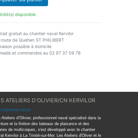
Unité(s) disponible
rait gratuit au chantier naval Kervilor
 route de Quehan ST PHILIBERT
vraison possible à domicile
nseils et commandes au 02 97 37 09 78
ES ATELIERS D'OLIVIER/CN KERVILOR
i sommes-nous
 Ateliers d’Olivier, professionnel naval spécialisé dans la
nture et la finition des bateaux de plaisance et des
ries de multicoques, s'est développé avec le chantier
al Kervilor à La Trinité-sur-Mer. Les Ateliers d'Oliver et le