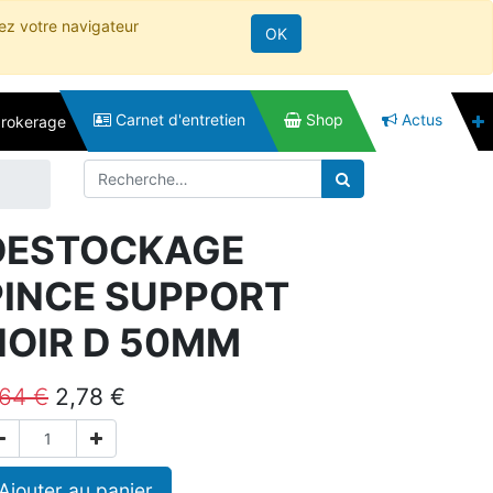
rez votre navigateur
OK
Carnet d'entretien
Shop
Actus
brokerage
DESTOCKAGE
PINCE SUPPORT
NOIR D 50MM
,64
€
2,78
€
Ajouter au panier