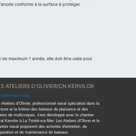
 l’anode conforme à la surface à protéger.
st de maximum 1 année, elle doit être usée pour
ES ATELIERS D'OLIVIER/CN KERVILOR
i sommes-nous
 Ateliers d’Olivier, professionnel naval spécialisé dans la
nture et la finition des bateaux de plaisance et des
ries de multicoques, s'est développé avec le chantier
al Kervilor à La Trinité-sur-Mer. Les Ateliers d'Oliver et le
ntier naval proposent des activités d'entretien, de
paration et de maintenance de bateaux.