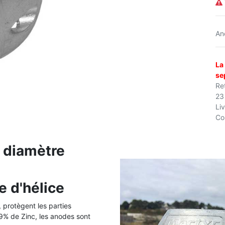
An
La
se
Ret
23
Li
Co
- diamètre
e d'hélice
 protègent les parties
% de Zinc, les anodes sont