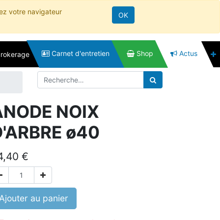
rez votre navigateur
OK
Carnet d'entretien
Shop
Actus
brokerage
ANODE NOIX
D'ARBRE ø40
4,40
€
Ajouter au panier