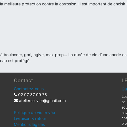
a meilleure protection contre la corrosion. Il est important de choisir
au, à boulonner, gori, ogive, max prop… La durée de vie d’une anode e
teau est protégé.
Contact
L
Contactez-nous
Qu
02 97 37 09 78
Les
ateliersolivier@gmail.com
pei
écu
Politique de vie privée
nav
Livraison & retour
cha
pré
Mentions légales