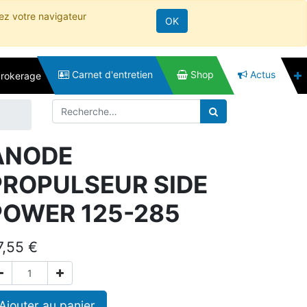
rez votre navigateur
OK
Carnet d'entretien
Shop
Actus
brokerage
ANODE
PROPULSEUR SIDE
POWER 125-285
7,55
€
Ajouter au panier