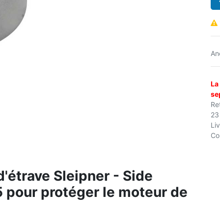
An
La
se
Ret
23
Li
Co
'étrave Sleipner - Side
pour protéger le moteur de