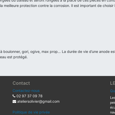
ergées du bateau et seront rongées à la place de ces pièces en cont
a meilleure protection contre la corrosion. Il est important de choisir
au, à boulonner, gori, ogive, max prop… La durée de vie d’une anode e
teau est protégé.
Contact
L
Contactez-nous
Qu
02 97 37 09 78
Les
ateliersolivier@gmail.com
pei
écu
Politique de vie privée
nav