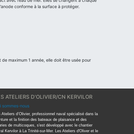
act avec l’eau de mer. Elles se changent à chaque
 l’anode conforme à la surface à protéger.
st de maximum 1 année, elle doit être usée pour
ES ATELIERS D'OLIVIER/CN KERVILOR
i sommes-nous
 Ateliers d’Olivier, professionnel naval spécialisé dans la
nture et la finition des bateaux de plaisance et des
ries de multicoques, s'est développé avec le chantier
al Kervilor à La Trinité-sur-Mer. Les Ateliers d'Oliver et le