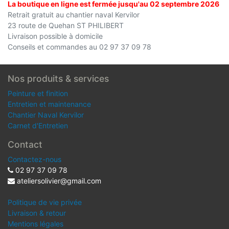
La boutique en ligne est fermée jusqu'au 02 septembre 2026
Retrait gratuit au chantier naval Kervilor
23 route de Quehan ST PHILIBERT
Livraison possible à domicile
Conseils et commandes au 02 97 37 09 78
Nos produits & services
Peinture et finition
Entretien et maintenance
Chantier Naval Kervilor
Carnet d'Entretien
Contact
Contactez-nous
02 97 37 09 78
ateliersolivier@gmail.com
Politique de vie privée
Livraison & retour
Mentions légales