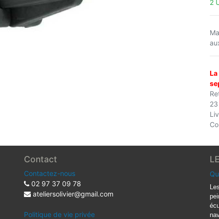
2 
Ma
au
La
se
Ret
23
Li
Co
Contact
L
Contactez-nous
Qu
02 97 37 09 78
Les
ateliersolivier@gmail.com
pei
écu
Politique de vie privée
nav