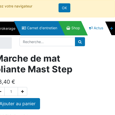
rez votre navigateur
OK
Carnet d'entretien
Shop
Actus
brokerage
Marche de mat
liante Mast Step
8,40
€
Ajouter au panier