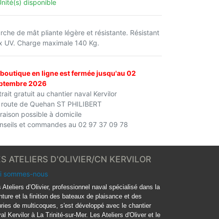
Unité(s) disponible
rche de mât pliante légère et résistante. Résistant
x UV. Charge maximale 140 Kg.
 boutique en ligne est fermée jusqu'au 02
ptembre 2026
rait gratuit au chantier naval Kervilor
 route de Quehan ST PHILIBERT
vraison possible à domicile
nseils et commandes au 02 97 37 09 78
ES ATELIERS D'OLIVIER/CN KERVILOR
i sommes-nous
 Ateliers d’Olivier, professionnel naval spécialisé dans la
nture et la finition des bateaux de plaisance et des
ries de multicoques, s'est développé avec le chantier
al Kervilor à La Trinité-sur-Mer. Les Ateliers d'Oliver et le