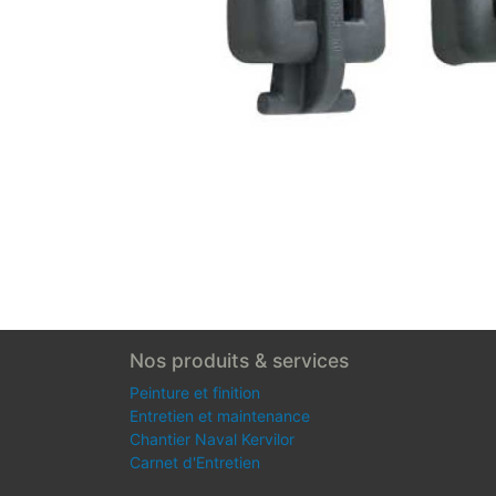
Nos produits & services
Peinture et finition
Entretien et maintenance
Chantier Naval Kervilor
Carnet d'Entretien