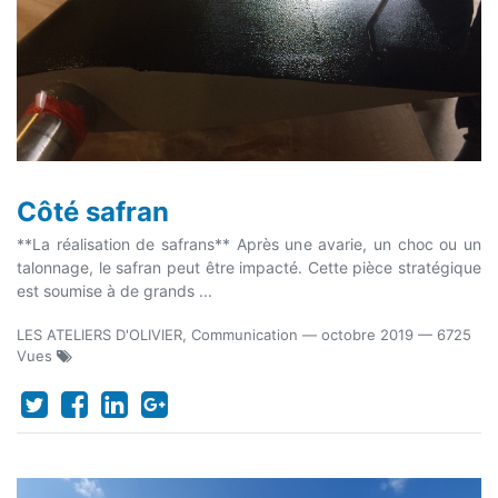
Côté safran
**La réalisation de safrans** Après une avarie, un choc ou un
talonnage, le safran peut être impacté. Cette pièce stratégique
est soumise à de grands ...
LES ATELIERS D'OLIVIER, Communication
—
octobre 2019
— 6725
Vues