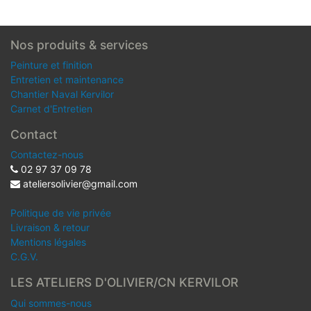
Nos produits & services
Peinture et finition
Entretien et maintenance
Chantier Naval Kervilor
Carnet d'Entretien
Contact
Contactez-nous
02 97 37 09 78
ateliersolivier@gmail.com
Politique de vie privée
Livraison & retour
Mentions légales
C.G.V.
LES ATELIERS D'OLIVIER/CN KERVILOR
Qui sommes-nous