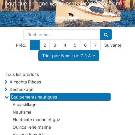
Préc.
1
2
3
4
5
6
7
Suivante
Trier par: Nom : de Z à A
Tous les produits
X-Yachts Pièces
Destockage
Equipements nautiques
Accastillage
Nautisme
Electricité marine et gaz
Quincaillerie marine
Visserie Inox A4