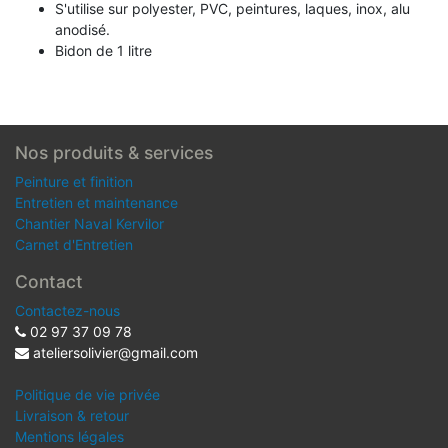
S'utilise sur polyester, PVC, peintures, laques, inox, alu
anodisé.
Bidon de 1 litre
Nos produits & services
Peinture et finition
Entretien et maintenance
Chantier Naval Kervilor
Carnet d'Entretien
Contact
Contactez-nous
02 97 37 09 78
ateliersolivier@gmail.com
Politique de vie privée
Livraison & retour
Mentions légales