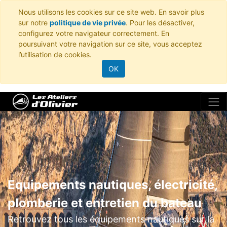
Nous utilisons les cookies sur ce site web. En savoir plus
sur notre
politique de vie privée
. Pour les désactiver,
configurez votre navigateur correctement. En
poursuivant votre navigation sur ce site, vous acceptez
l’utilisation de cookies.
OK
Equipements nautiques, électricité,
plomberie et entretien du bateau
Retrouvez tous les équipements nautiques sur la