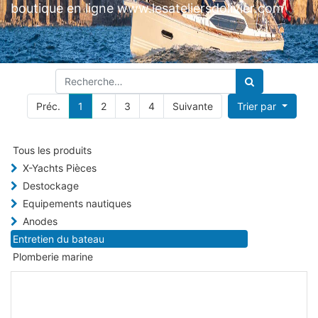
boutique en ligne www.lesateliersdolivier.com
Préc.
1
2
3
4
Suivante
Trier par
Tous les produits
X-Yachts Pièces
Destockage
Equipements nautiques
Anodes
Entretien du bateau
Plomberie marine