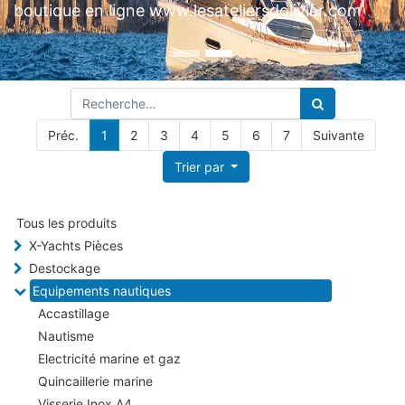
Préc.
1
2
3
4
5
6
7
Suivante
Trier par
Tous les produits
X-Yachts Pièces
Destockage
Equipements nautiques
Accastillage
Nautisme
Electricité marine et gaz
Quincaillerie marine
Visserie Inox A4