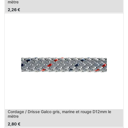
mètre
2,26
€
Cordage / Drisse Galco gris, marine et rouge D12mm le
mètre
2,80
€