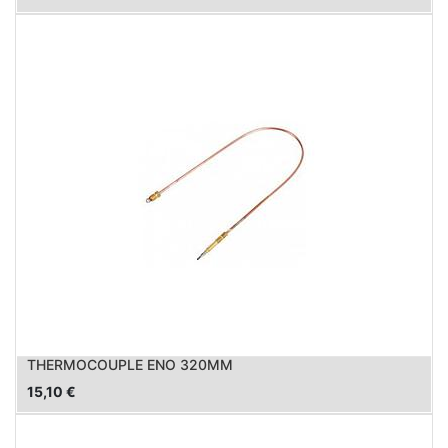
THERMOCOUPLE ENO 320MM
15,10
€