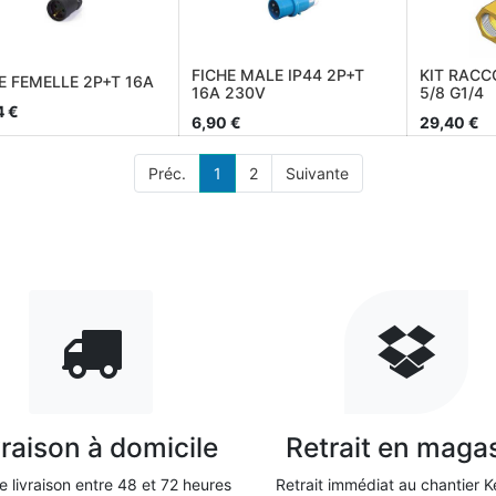
FICHE MALE IP44 2P+T
KIT RACC
E FEMELLE 2P+T 16A
16A 230V
5/8 G1/4
4
€
6,90
€
29,40
€
Préc.
1
2
Suivante
vraison à domicile
Retrait en maga
e livraison entre 48 et 72 heures
Retrait immédiat au chantier Ke