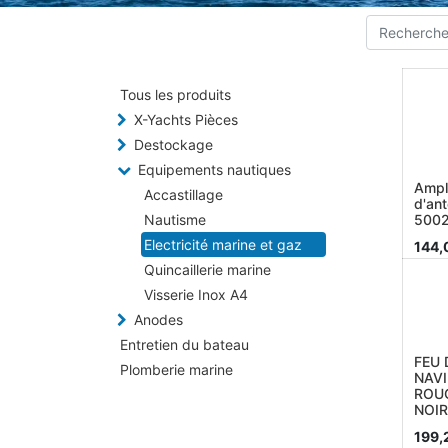
Tous les produits
X-Yachts Pièces
Destockage
Equipements nautiques
Ampl
Accastillage
d'an
Nautisme
5002
Electricité marine et gaz
144,
Quincaillerie marine
Visserie Inox A4
Anodes
Entretien du bateau
FEU 
Plomberie marine
NAVI
ROUG
NOIR
199,