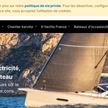
ir plus sur notre
politique de vie privée
. Pour les désactiver, configu
e site, vous acceptez l’utilisation de cookies.
Chantier kervilor
X-Yachts France
Bateaux d'occasion/
tricité,
ateau
es sur la
ier.com