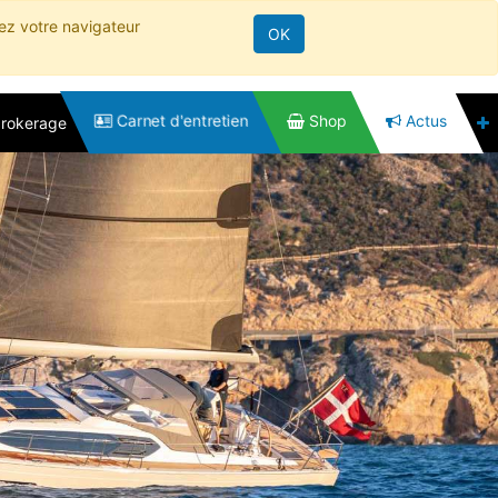
rez votre navigateur
OK
Carnet d'entretien
Shop
Actus
brokerage