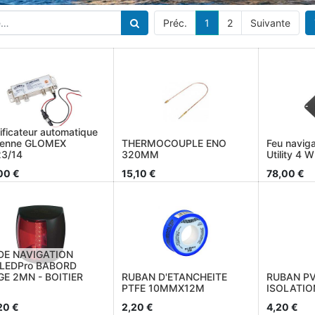
Préc.
1
2
Suivante
ificateur automatique
tenne GLOMEX
THERMOCOUPLE ENO
Feu naviga
3/14
320MM
Utility 4
00
€
15,10
€
78,00
€
DE NAVIGATION
LEDPro BABORD
E 2MN - BOITIER
RUBAN D'ETANCHEITE
RUBAN PV
PTFE 10MMX12M
ISOLATIO
20
€
2,20
€
4,20
€