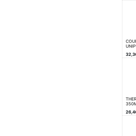
COUP
UNIP
32,3
THE
350
26,4