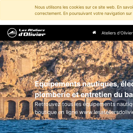
Nous utilisons les cookies sur ce site web. En savo
correctement. En poursuivant votre navigation sur c
Ateliers d'Olivier
Equipements nautiques, élec
plomberie et entretien du b
Retrouvez tous les équipements nautiqu
boutique en ligne www.lesateliersdoliv