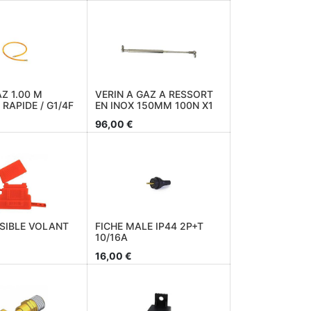
Z 1.00 M
VERIN A GAZ A RESSORT
RAPIDE / G1/4F
EN INOX 150MM 100N X1
96,00
€
SIBLE VOLANT
FICHE MALE IP44 2P+T
10/16A
16,00
€