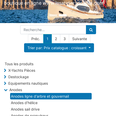
Préc.
1
2
3
Suivante
Trier par: Prix catalogue : croissant
Tous les produits
X-Yachts Pièces
Destockage
Equipements nautiques
Anodes
Anodes ligne d'arbre et gouvernail
Anodes d'hélice
Anodes sail drive
Anodes de propulseur